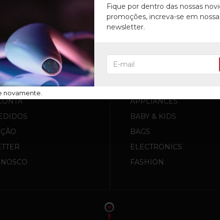
Fique por dentro das nossas nov
promoções, increva-se em nossa
newsletter.
 CONTA
PRODUTOS
e novamente.
CONTA
APPLIANCES
EDIDOS
BABY & KIDS
UÇÃO
BAGS
TTER
ELECTRONICS
ONOSCO
FASHION