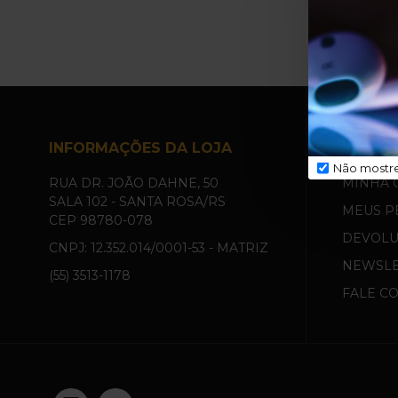
INFORMAÇÕES DA LOJA
MINHA
Não mostr
RUA DR. JOÃO DAHNE, 50
MINHA 
SALA 102 - SANTA ROSA/RS
MEUS P
CEP 98780-078
DEVOL
CNPJ: 12.352.014/0001-53 - MATRIZ
NEWSLE
(55) 3513-1178
FALE C