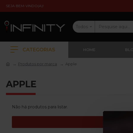
SEJA BEM-VINDO(A)!
Todos
CATEGORIAS
HOME
BL
Produtos por marca
Apple
APPLE
Não há produtos para listar.