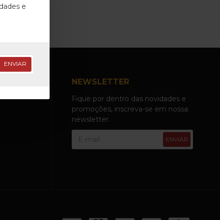
idades e
ENVIAR
NEWSLETTER
Fique por dentro das novidades e
promoções, inscreva-se em nossa
newsletter.
ENVIAR