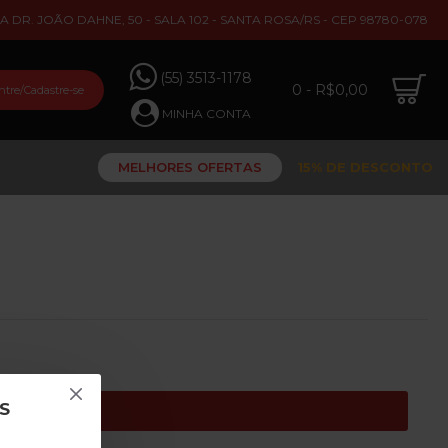
A DR. JOÃO DAHNE, 50 - SALA 102 - SANTA ROSA/RS - CEP 98780-078
(55) 3513-1178
0 - R$0,00
ntre/Cadastre-se
MINHA CONTA
MELHORES OFERTAS
15% DE DESCONTO
S