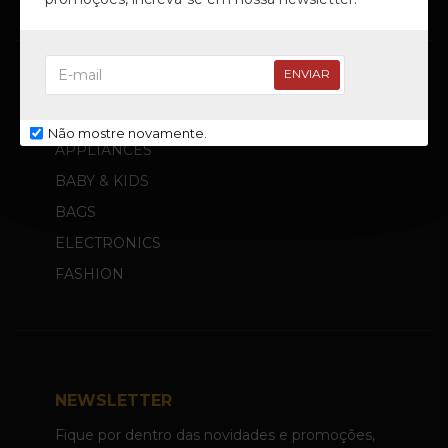
ENVIAR
PRODUTOS
Não mostre novamente.
APPLIANCES
BABY & KIDS
BAGS
ELECTRONICS
FASHION
NEWSLETTER
Fique por dentro das novidades e promoções,