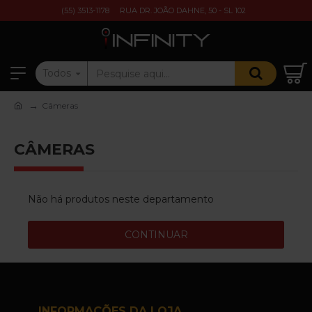
(55) 3513-1178
RUA DR. JOÃO DAHNE, 50 - SL 102
Todos
Câmeras
CÂMERAS
Não há produtos neste departamento
CONTINUAR
INFORMAÇÕES DA LOJA