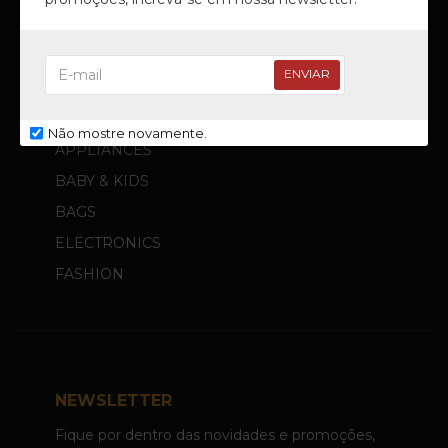
ENVIAR
PRODUTOS
Não mostre novamente.
APPLIANCES
BABY & KIDS
BAGS
ELECTRONICS
FASHION
NEWSLETTER
Fique por dentro das novidades e promoções,