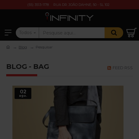
(55) 3513-1178
RUA DR. JOÃO DAHNE, 50 - SL 102
Todos
Blog
Pesquisar
BLOG - BAG
FEED RSS
02
ago.