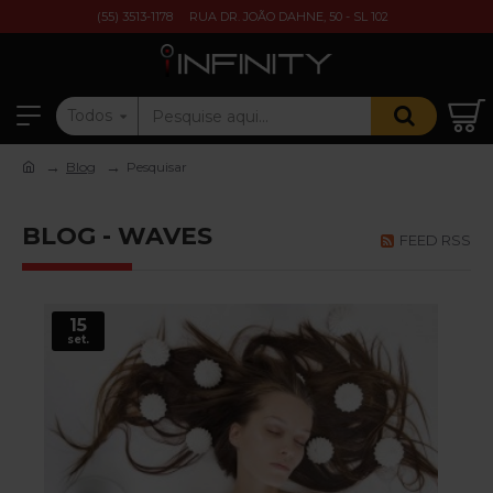
(55) 3513-1178
RUA DR. JOÃO DAHNE, 50 - SL 102
Todos
Blog
Pesquisar
BLOG - WAVES
FEED RSS
15
set.