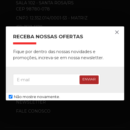
SALA 102 - SANTA ROSA/RS
CEP 98780-078
CNPJ: 12.352.014/0001-53 - MATRIZ
(55) 3513-1178
RECEBA NOSSAS OFERTAS
Fique por dentro das nossas novidades e
promoções, increva-se em nossa newsletter.
MINHA CONTA
MINHA CONTA
ENVIAR
MEUS PEDIDOS
DEVOLUÇÃO
Não mostre novamente.
NEWSLETTER
FALE CONOSCO